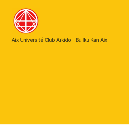
Aïkido
Aix Université Club Aïkido - Bu Iku Kan Aix
Aix-
en-
Provence