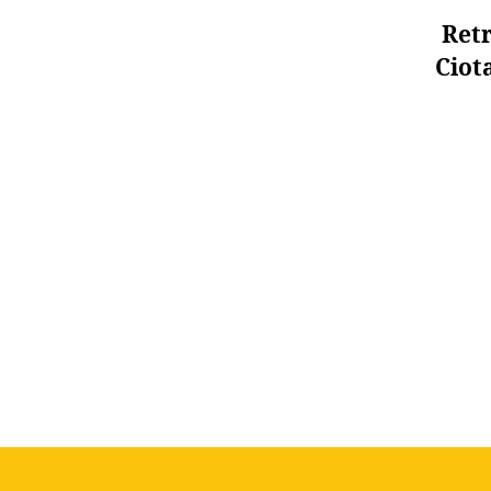
Retr
Ciot