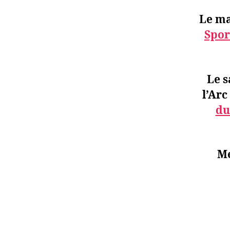
Le
ma
Spor
Le
s
l’Arc 
du
Me