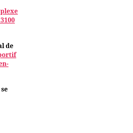
plexe
13100
l de
ortif
en-
 se