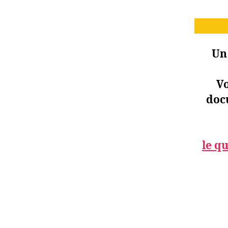
U
Vo
doc
le
qu