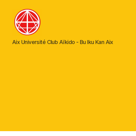
Aïkido
Aix Université Club Aïkido - Bu Iku Kan Aix
Aix-
en-
Provence