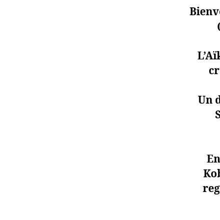
Bienve
L’Aï
cr
Un d
En
Kob
reg