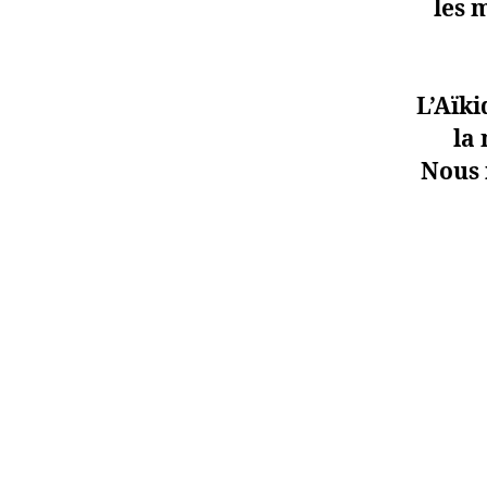
les 
L’Aïki
la 
Nous 