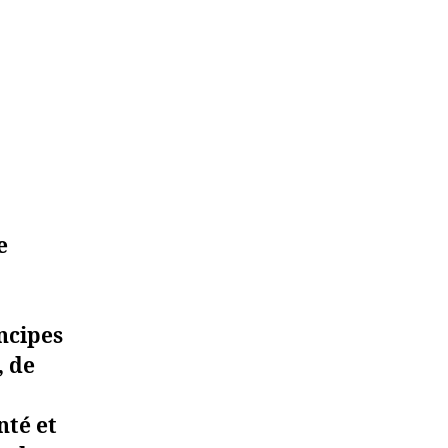
e
ncipes
, de
nté
et