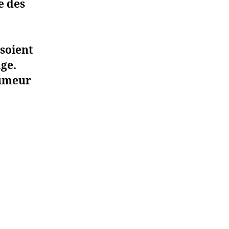
e des
 soient
âge.
humeur