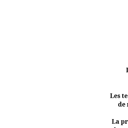
Les t
de 
La pr