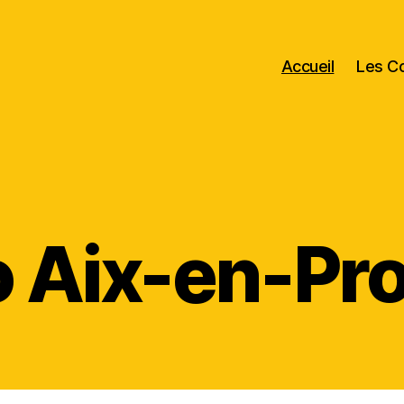
Accueil
Les C
o Aix-en-Pr