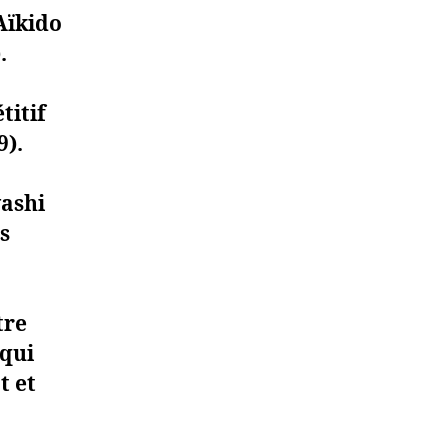
 Aïkido
.
titif
9).
yashi
s
tre
qui
t et