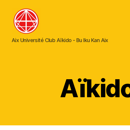
Aïkido
Aix Université Club Aïkido - Bu Iku Kan Aix
Aix-
en-
Provence
Aïkid